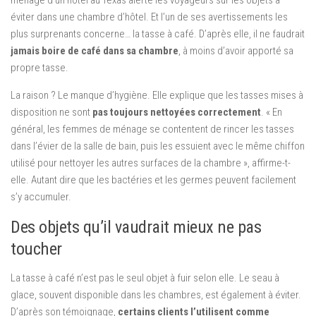
ménage d’un hôtel au Texas alerte les voyageurs sur les objets à
éviter dans une chambre d’hôtel. Et l’un de ses avertissements les
plus surprenants concerne… la tasse à café. D’après elle, il ne faudrait
jamais boire de café dans sa chambre
, à moins d’avoir apporté sa
propre tasse.
La raison ? Le manque d’hygiène. Elle explique que les tasses mises à
disposition ne sont
pas toujours nettoyées correctement
. « En
général, les femmes de ménage se contentent de rincer les tasses
dans l’évier de la salle de bain, puis les essuient avec le même chiffon
utilisé pour nettoyer les autres surfaces de la chambre », affirme-t-
elle. Autant dire que les bactéries et les germes peuvent facilement
s’y accumuler.
Des objets qu’il vaudrait mieux ne pas
toucher
La tasse à café n’est pas le seul objet à fuir selon elle. Le seau à
glace, souvent disponible dans les chambres, est également à éviter.
D’après son témoignage,
certains clients l’utilisent comme