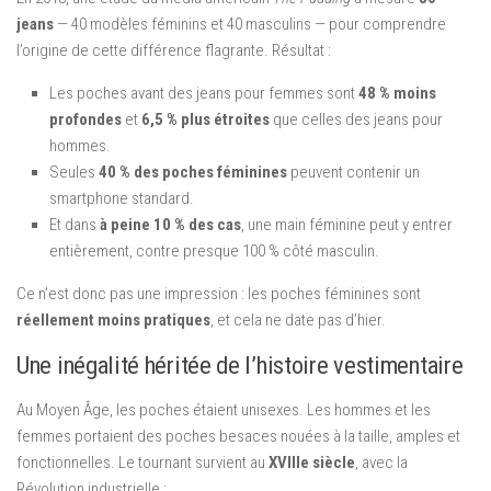
jeans
— 40 modèles féminins et 40 masculins — pour comprendre
l’origine de cette différence flagrante. Résultat :
Les poches avant des jeans pour femmes sont
48 % moins
profondes
et
6,5 % plus étroites
que celles des jeans pour
hommes.
Seules
40 % des poches féminines
peuvent contenir un
smartphone standard.
Et dans
à peine 10 % des cas
, une main féminine peut y entrer
entièrement, contre presque 100 % côté masculin.
Ce n’est donc pas une impression : les poches féminines sont
réellement moins pratiques
, et cela ne date pas d’hier.
Une inégalité héritée de l’histoire vestimentaire
Au Moyen Âge, les poches étaient unisexes. Les hommes et les
femmes portaient des poches besaces nouées à la taille, amples et
fonctionnelles. Le tournant survient au
XVIIIe siècle
, avec la
Révolution industrielle :