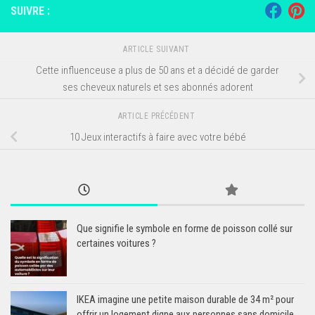
SUIVRE :
ARTICLE SUIVANT
Cette influenceuse a plus de 50 ans et a décidé de garder
ses cheveux naturels et ses abonnés adorent
ARTICLE PRÉCÉDENT
10 Jeux interactifs à faire avec votre bébé
Que signifie le symbole en forme de poisson collé sur
certaines voitures ?
IKEA imagine une petite maison durable de 34 m² pour
offrir un logement digne aux personnes sans domicile