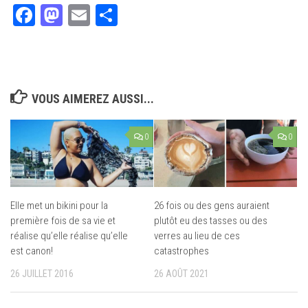
Facebook
Mastodon
Email
Partager
VOUS AIMEREZ AUSSI...
0
0
Elle met un bikini pour la
26 fois ou des gens auraient
première fois de sa vie et
plutôt eu des tasses ou des
réalise qu’elle réalise qu’elle
verres au lieu de ces
est canon!
catastrophes
26 JUILLET 2016
26 AOÛT 2021